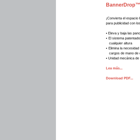
BannerDrop
¡Convierta el espacio 
para publicidad con l
• Eleva y baja las pan
•
El sistema patentado
cualquier altura
•
Elimina la necesidad
cargos de mano de o
• Unidad mecánica de 
Lea más...
Download PDF...