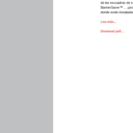
de las escuadras de s
BannerSaver™ ... ¡pro
donde están instalada
Lea más...
Dowload pdf...