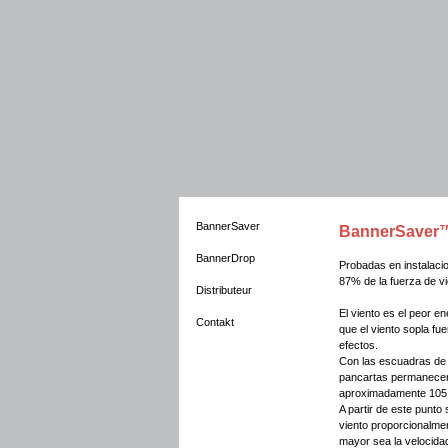
BannerSaver
BannerSaver
BannerDrop
Probadas en instalacio
87% de la fuerza de vi
Distributeur
El viento es el peor e
Contakt
que el viento sopla fu
efectos.
Con las escuadras d
pancartas permanecen
aproximadamente 105
A partir de este punto
viento proporcionalme
mayor sea la velocidad 